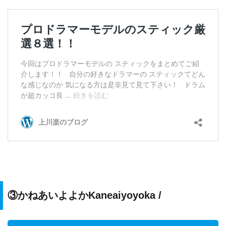
③かねあいよよかKaneaiyoyoka /