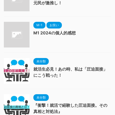
元民が激推し！
M-1
お笑い
M1 2024の個人的感想
未分類
就活生必見！あの時、私は「圧迫面接」
にこう戦った！
未分類
『衝撃！就活で経験した圧迫面接。その
真相と対処法』