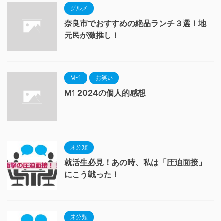
グルメ
奈良市でおすすめの絶品ランチ３選！地
元民が激推し！
M-1
お笑い
M1 2024の個人的感想
未分類
就活生必見！あの時、私は「圧迫面接」
にこう戦った！
未分類