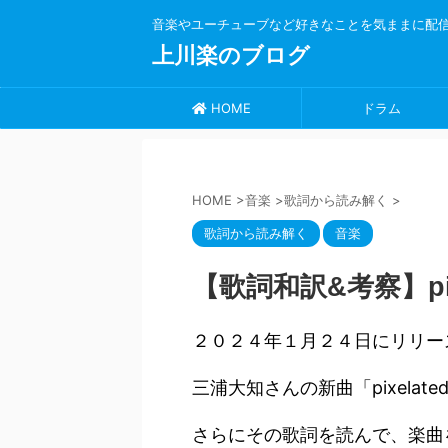
音楽やユーチューブなど好きなことを気ままに配
上川楽のブログ
HOME
ドラム
HOME
>
音楽
>
歌詞から読み解く
>
歌詞から読み解く
音楽
【歌詞和訳&考察】pix
２０２４年１月２４日にリリー
三浦大知さんの新曲「pixelate
さらにその歌詞を読んで、楽曲