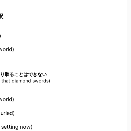
訳
）
world)
h that diamond swords)

world)
urled)
s setting now)