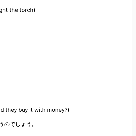
light the torch)
id they buy it with money?)
うのでしょう。