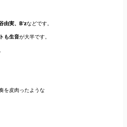
由実、B’z
などです。
トも生音
が大半です。
。
奏を皮肉ったような