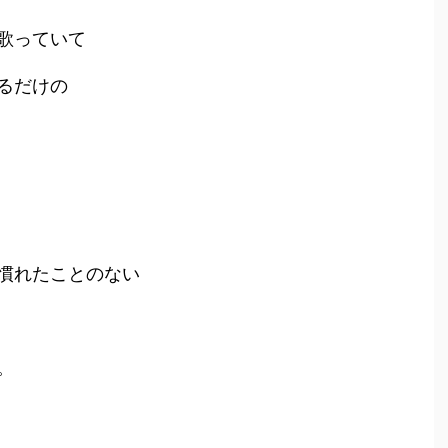
歌っていて
るだけの
慣れたことのない
。