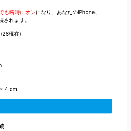
でも瞬時にオン
になり、あなたのiPhone、
cと接続されます。
8/26現在)
m
x 4 cm
続