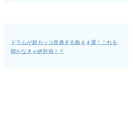
ドラムが超カッコ良過ぎる曲４４選！これを
聴かなきゃ絶対損！？