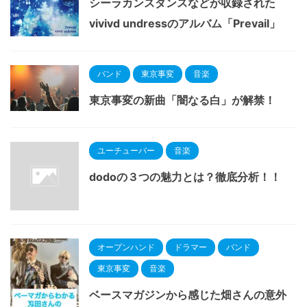
シーラカンスダンスなどが収録された
vivivd undressのアルバム「Prevail」
バンド
東京事変
音楽
東京事変の新曲「闇なる白」が解禁！
ユーチューバー
音楽
dodoの３つの魅力とは？徹底分析！！
オープンハンド
ドラマー
バンド
東京事変
音楽
ベースマガジンから感じた畑さんの意外