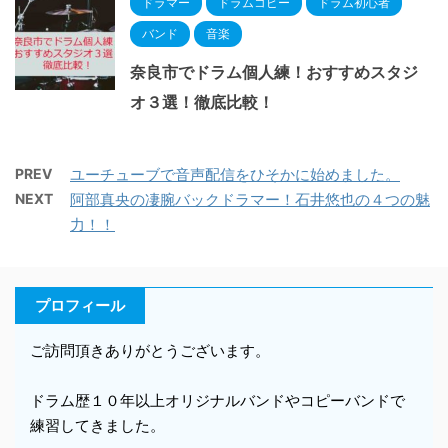
ドラマー
ドラムコピー
ドラム初心者
バンド
音楽
奈良市でドラム個人練！おすすめスタジ
オ３選！徹底比較！
PREV
ユーチューブで音声配信をひそかに始めました。
NEXT
阿部真央の凄腕バックドラマー！石井悠也の４つの魅
力！！
プロフィール
ご訪問頂きありがとうございます。
ドラム歴１０年以上オリジナルバンドやコピーバンドで
練習してきました。