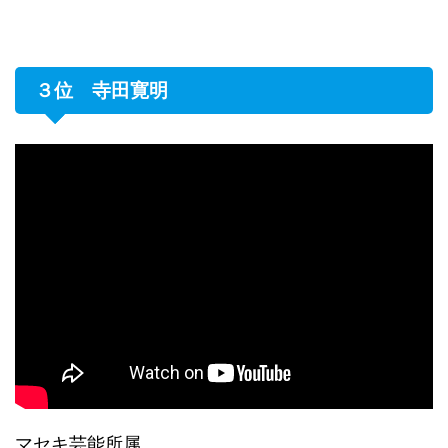
３位 寺田寛明
マセキ芸能所属。