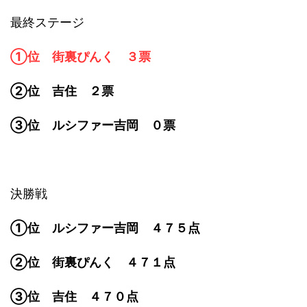
最終ステージ
①位 街裏ぴんく ３票
②位 吉住 ２票
③位 ルシファー吉岡 ０票
決勝戦
①位 ルシファー吉岡 ４７５点
②位 街裏ぴんく ４７１点
③位 吉住 ４７０点