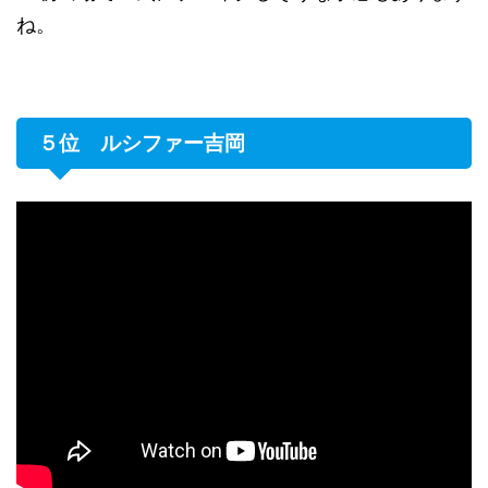
ね。
５位 ルシファー吉岡