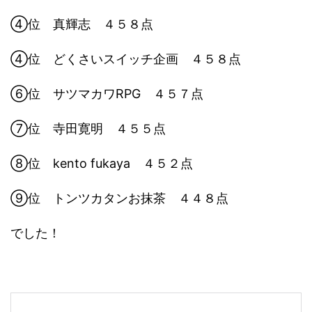
④位 真輝志 ４５８点
④位 どくさいスイッチ企画 ４５８点
⑥位 サツマカワRPG ４５７点
⑦位 寺田寛明 ４５５点
⑧位 kento fukaya ４５２点
⑨位 トンツカタンお抹茶 ４４８点
でした！