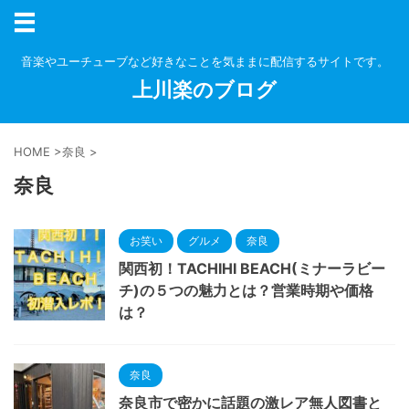
音楽やユーチューブなど好きなことを気ままに配信するサイトです。
上川楽のブログ
HOME
>
奈良
>
奈良
お笑い
グルメ
奈良
関西初！TACHIHI BEACH(ミナーラビー
チ)の５つの魅力とは？営業時期や価格
は？
奈良
奈良市で密かに話題の激レア無人図書と