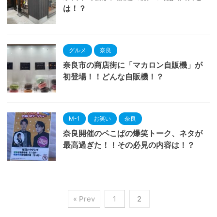
は！？
グルメ
奈良
奈良市の商店街に「マカロン自販機」が
初登場！！どんな自販機！？
M-1
お笑い
奈良
奈良開催のペこぱの爆笑トーク、ネタが
最高過ぎた！！その必見の内容は！？
« Prev
1
2