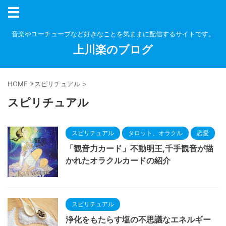
音楽やユーチューブなど好きなことを気ままに配信するサイトです。
上川楽のブログ
HOME
>
スピリチュアル
>
スピリチュアル
スピリチュアル
タロット、オラクル
恋愛
「観音力カード」不動明王,千手観音が描
かれたオラクルカードの紹介
スピリチュアル
浄化をもたらす塩の不思議なエネルギー